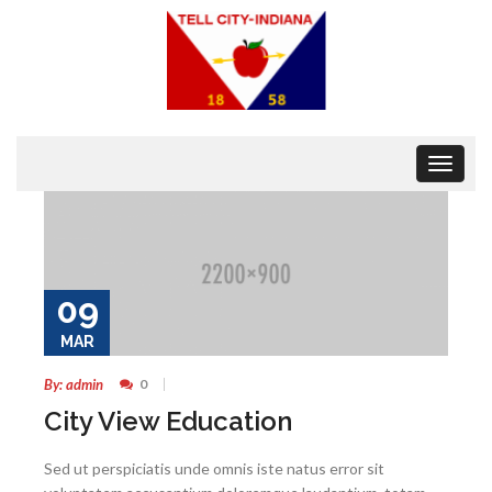
Toggle
navigat
09
MAR
By: admin
0
City View Education
Sed ut perspiciatis unde omnis iste natus error sit