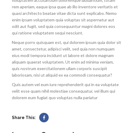
voluptatem accusantium doloremque laudantium, totam
rem aperiam, eaque ipsa quae ab illo inventore veritatis et
quasi architecto beatae vitae dicta sunt explicabo. Nemo
enim ipsam voluptatem quia voluptas sit aspernatur aut
odit aut fugit, sed quia consequuntur magni dolores eos
qui ratione voluptatem sequi nesciunt.
Neque porro quisquam est, qui dolorem ipsum quia dolor sit
amet, consectetur, adipisci velit, sed quia non numquam
eius modi tempora incidunt ut labore et dolore magnam
aliquam quaerat voluptatem. Ut enim ad minima veniam,
quis nostrum exercitationem ullam corporis suscipit
laboriosam, nisi ut aliquid ex ea commodi consequatur?
Quis autem vel eum iure reprehenderit qui in ea voluptate
velit esse quam nihil molestiae consequatur, vel illum qui
dolorem eum fugiat quo voluptas nulla pariatur
Share This: